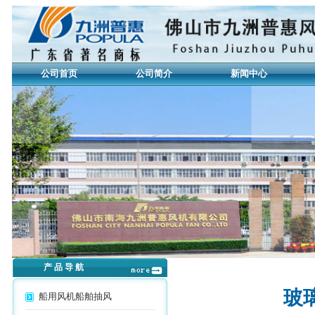
公司首页
公司简介
新闻中心
产 品 导 航
玻
船用风机船舶抽风