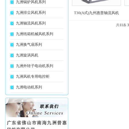
九洲锅炉风机系列
九洲排尘风机系列
T30(A式)九州惠普轴流风机
九洲轴流风机系列
共
11
条
3
九洲纸箱机械风机系列
九洲换气扇系列
九洲旋涡风机
九洲外转子电动机系列
九洲风机专用电控柜
九洲电动机系列